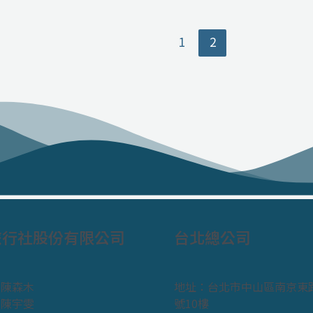
食
辦
攻
理、
略
交
1
2
通
方
式、
注
意
事
項
一
篇
搞
定
旅行社股份有限公司
台北總公司
：陳森木
地址：台北市中山區南京東路
：陳宇雯
號10樓