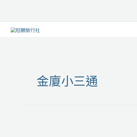
跳
至
主
要
內
容
金廈小三通