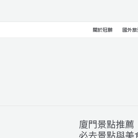
關於冠鵬
國外旅
廈門景點推薦
廈
門
必去景點與美
景