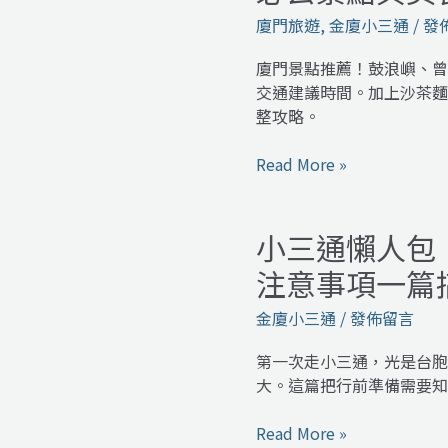
點
廈門旅遊
,
金廈小三通
/
發
推
薦：
廈門景點推薦！鼓浪嶼、曾
鼓
交通建議時間。加上沙茶麵
浪
整攻略。
嶼、
曾
Read More »
厝
垵、
環
小三通懶人包
小
島
三
注意事項一篇
路
通
必
懶
金廈小三通
/
發佈留言
去
人
景
包：
第一次走小三通，光是台胞
點
台
大。這篇把行前準備需要知
與
胞
美
證
Read More »