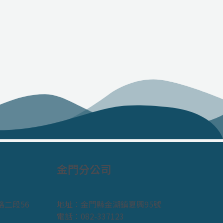
金門分公司
二段56
地址：金門縣金湖鎮夏興95號
電話：082-337123