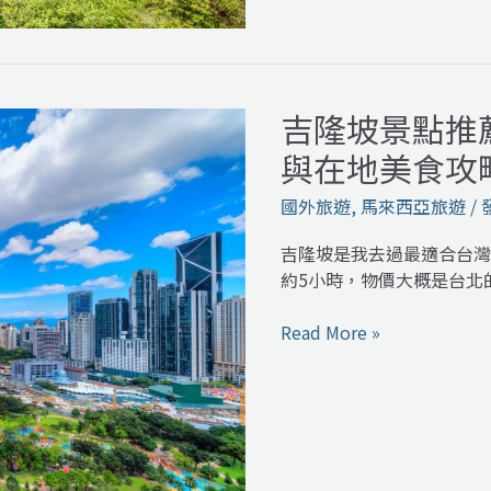
子
森
林
與
吉隆坡景點推
吉
藝
隆
術
與在地美食攻
坡
市
景
國外旅遊
,
馬來西亞旅遊
/
集
點
推
吉隆坡是我去過最適合台灣
薦：
約5小時，物價大概是台北
必
去
Read More »
雙
子
星
塔、
黑
風