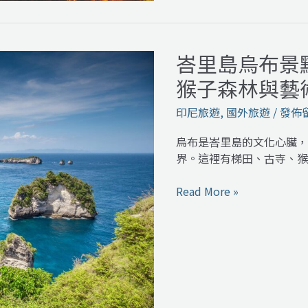
照
時
間
峇里島烏布景
峇
完
里
整
猴子森林與藝
島
攻
烏
印尼旅遊
,
國外旅遊
/
發佈
略
布
景
烏布是峇里島的文化心臟，
點
界。這裡有梯田、古寺、猴
推
薦：
Read More »
必
去
梯
田、
寺
廟、
猴