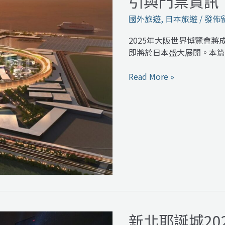
引與門票資訊
阪
世
國外旅遊
,
日本旅遊
/
發佈
界
博
2025年大阪世界博覽會
覽
即將於日本盛大展開。本篇將
會
｜
Read More »
亮
點
揭
曉、
交
通
指
引
與
門
票
新北耶誕城20
新
資