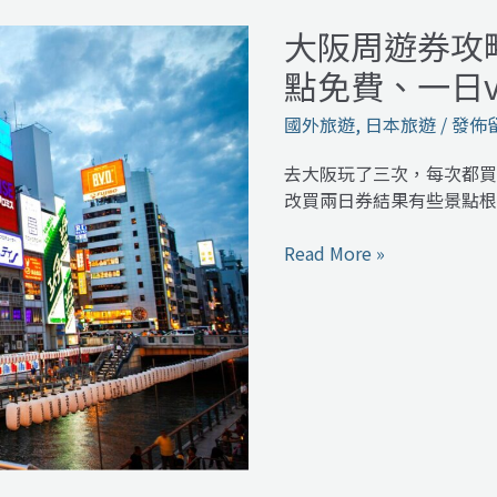
大阪周遊券攻
大
阪
點免費、一日
周
遊
國外旅遊
,
日本旅遊
/
發佈
券
攻
去大阪玩了三次，每次都買
略：
改買兩日券結果有些景點根
怎
麼
Read More »
買
最
便
宜、
哪
些
景
點
免