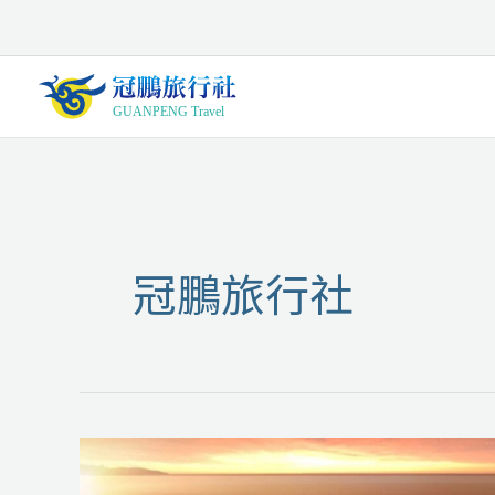
跳
至
主
要
內
容
冠鵬旅行社