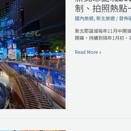
北
訊
制、拍照熱點
耶
誕
國內旅遊
,
新北旅遊
/
發佈
城
2024
新北耶誕城每年11月中開
攻
開幕，持續到隔年1月初，
略：
燈
Read More »
區
地
圖、
交
通
管
制、
拍
照
熱
點