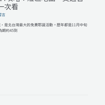
一次看
留言
城，是北台灣最大的免費耶誕活動。歷年都是11月中旬
為期約45到