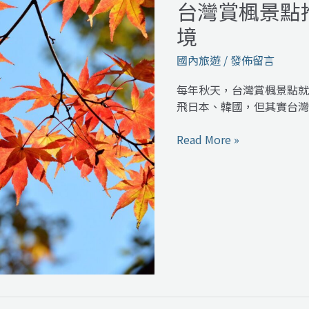
台灣賞楓景點
台
一
灣
次
境
賞
看
楓
國內旅遊
/
發佈留言
景
點
每年秋天，台灣賞楓景點就
推
飛日本、韓國，但其實台灣
薦：
5
Read More »
個
秋
天
必
去
的
紅
葉
秘
境