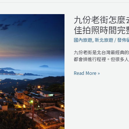
費、
一
九份老街怎麼
九
日
份
vs
佳拍照時間完
老
兩
街
國內旅遊
,
新北旅遊
/
發佈
日
怎
怎
麼
九份老街是北台灣最經典的
麼
去？
都會排進行程裡。但很多人
選
交
通、
Read More »
景
點、
美
食
與
最
佳
拍