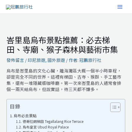
跳
MAI
至
主
MEN
要
內
容
峇里島烏布景點推薦：必去梯
田、寺廟、猴子森林與藝術市集
發佈留言
/
印尼旅遊
,
國外旅遊
/ 作者:
冠鵬旅行社
烏布是峇里島的文化心臟，離海灘區大概一個半小時車程，
卻是完全不同的世界。這裡有梯田、古寺、猴群、手工藝市
集，還有一堆隱藏版咖啡廳。第一次來峇里島的人通常會排
個一兩天給烏布，但說實話，待三天都不嫌多。
目錄
烏布必去景點
德哥拉朗梯田 Tegallalang Rice Terrace
烏布皇宮 Ubud Royal Palace