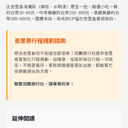
比峇里島海灘區（庫塔、水明漾）便宜一些。路邊小吃一餐
約台幣30~60元，中等餐廳約台幣150~300元，景觀餐廳約台
幣300~600元。整體來說，烏布的CP值在峇里島算很高的。
峇里島行程規劃諮詢
想去峇里島但不知道怎麼安排？冠鵬旅行社提供峇里
島客製化行程規劃，從機票、住宿到每日行程一次搞
定。不管是蜜月、家族旅遊還是朋友出遊，都能幫忙
安排最適合的方案。
聯繫冠鵬旅行社，讓專業的來！
延伸閱讀