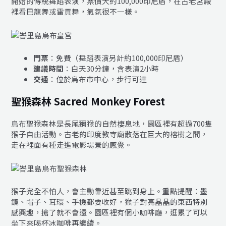
開始的傳統舞蹈表演，票價大約100,000印尼盾，在古老宮殿
裡看巴龍舞或雷貢舞，氣氛很不一樣。
門票
：免費（舞蹈表演另計約100,000印尼盾）
建議時間
：白天30分鐘，含表演2小時
交通
：位於烏布市中心，步行可達
聖猴森林 Sacred Monkey Forest
烏布聖猴森林是長尾獼猴的自然棲息地，園區裡有超過700隻
猴子自由活動。古老的印度教寺廟散落在巨大的榕樹之間，
走在裡面有種走進電影場景的感覺。
猴子完全不怕人，會主動靠近甚至跳到身上。重點提醒：墨
鏡、帽子、耳環、手機都要收好，猴子對亮晶晶的東西特別
感興趣，搶了就不會還。園區裡有個小咖啡廳，逛累了可以
坐下來喝杯冰咖啡再繼續。