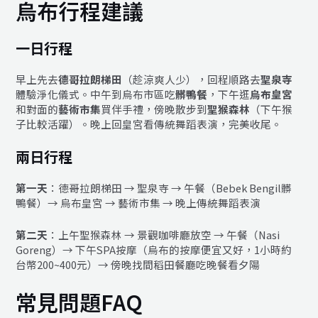
烏布行程建議
一日行程
早上先去
德哥拉朗梯田
（趁涼爽人少），回程順路去
聖泉寺
體驗淨化儀式。中午到烏布市區吃
髒鴨餐
，下午逛
烏布皇宮
和對面的
藝術市集
買伴手禮，傍晚散步到
聖猴森林
（下午猴
子比較活躍）。晚上回皇宮看傳統舞蹈表演，完美收尾。
兩日行程
第一天
：德哥拉朗梯田 → 聖泉寺 → 午餐（Bebek Bengil髒
鴨餐）→ 烏布皇宮 → 藝術市集 → 晚上傳統舞蹈表演
第二天
：上午聖猴森林 → 景觀咖啡廳放空 → 午餐（Nasi
Goreng）→ 下午SPA按摩（烏布的按摩便宜又好，1小時約
台幣200~400元）→ 傍晚找間稻田餐廳吃晚餐看夕陽
常見問題FAQ