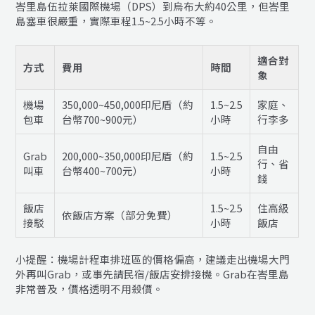
峇里島伍拉萊國際機場（DPS）到烏布大約40公里，但峇里
島塞車很嚴重，實際車程1.5~2.5小時不等。
適合對
方式
費用
時間
象
機場
350,000~450,000印尼盾（約
1.5~2.5
家庭、
包車
台幣700~900元）
小時
行李多
自由
Grab
200,000~350,000印尼盾（約
1.5~2.5
行、省
叫車
台幣400~700元）
小時
錢
飯店
1.5~2.5
住高級
依飯店方案（部分免費）
接駁
小時
飯店
小提醒：機場計程車排班區的價格偏高，建議走出機場大門
外再叫Grab，或事先請民宿/飯店安排接機。Grab在峇里島
非常普及，價格透明不用殺價。