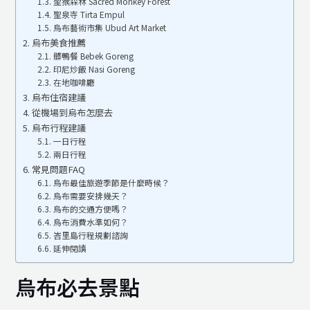
聖猴森林 Sacred Monkey Forest
聖泉寺 Tirta Empul
烏布藝術市集 Ubud Art Market
烏布美食推薦
髒鴨餐 Bebek Goreng
印尼炒飯 Nasi Goreng
在地咖啡廳
烏布住宿建議
從機場到烏布怎麼去
烏布行程建議
一日行程
兩日行程
常見問題FAQ
烏布最佳旅遊季節是什麼時候？
烏布需要安排幾天？
烏布的交通方便嗎？
烏布消費水準如何？
峇里島行程規劃諮詢
延伸閱讀
烏布必去景點