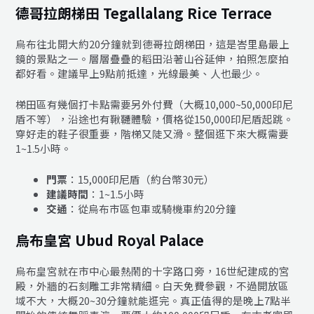
德哥拉朗梯田 Tegallalang Rice Terrace
烏布往北開大約20分鐘就到德哥拉朗梯田，這是峇里島最上
鏡的景點之一。層層疊疊的稻田沿著山谷延伸，拍照怎麼拍
都好看。建議早上9點前抵達，光線最美、人也最少。
梯田區有幾個打卡點需要另外付費（大概10,000~50,000印尼
盾不等），沿途也有鞦韆體驗，價格從150,000印尼盾起跳。
穿好走的鞋子很重要，階梯又陡又滑。整個逛下來大概需要
1~1.5小時。
門票
：15,000印尼盾（約台幣30元）
建議時間
：1~1.5小時
交通
：從烏布市區包車或騎機車約20分鐘
烏布皇宮 Ubud Royal Palace
烏布皇宮就在市中心最熱鬧的十字路口旁，16世紀建成的宮
殿，外牆的石刻雕工非常精細。白天免費參觀，不過開放區
域不大，大概20~30分鐘就能逛完。真正值得的是晚上7點半