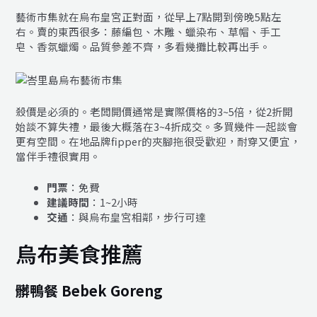
藝術市集就在烏布皇宮正對面，從早上7點開到傍晚5點左
右。賣的東西很多：藤編包、木雕、蠟染布、草帽、手工
皂、香氛蠟燭。品質參差不齊，多看幾攤比較再出手。
殺價是必須的。老闆開價通常是實際價格的3~5倍，從2折開
始談不算失禮，最後大概落在3~4折成交。多買幾件一起談會
更有空間。在地品牌fipper的夾腳拖很受歡迎，耐穿又便宜，
當伴手禮很實用。
門票
：免費
建議時間
：1~2小時
交通
：與烏布皇宮相鄰，步行可達
烏布美食推薦
髒鴨餐 Bebek Goreng