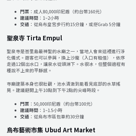
門票
：成人80,000印尼盾（約台幣160元）
建議時間
：1~2小時
交通
：從烏布皇宮步行約15分鐘，或搭Grab 5分鐘
聖泉寺 Tirta Empul
聖泉寺是峇里島最神聖的水廟之一，當地人會來這裡進行淨
化儀式。遊客也可以參與，換上沙龍（入口有租借），依序
走過12個出水口，讓泉水從頭淋下。水很冰，但整個過程有
種說不上來的平靜感。
寺廟建築本身也很壯觀，池水清澈到能看見底部的水草搖
晃。建議避開上午10點到下午2點的尖峰時段。
門票
：50,000印尼盾（約台幣100元）
建議時間
：1~1.5小時
交通
：從烏布市區包車約30分鐘
烏布藝術市集 Ubud Art Market