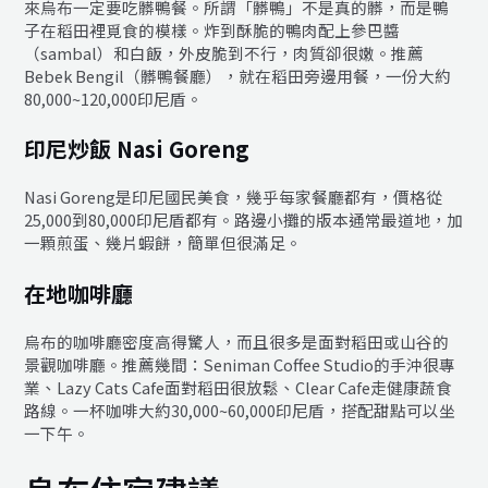
來烏布一定要吃髒鴨餐。所謂「髒鴨」不是真的髒，而是鴨
子在稻田裡覓食的模樣。炸到酥脆的鴨肉配上參巴醬
（sambal）和白飯，外皮脆到不行，肉質卻很嫩。推薦
Bebek Bengil（髒鴨餐廳），就在稻田旁邊用餐，一份大約
80,000~120,000印尼盾。
印尼炒飯 Nasi Goreng
Nasi Goreng是印尼國民美食，幾乎每家餐廳都有，價格從
25,000到80,000印尼盾都有。路邊小攤的版本通常最道地，加
一顆煎蛋、幾片蝦餅，簡單但很滿足。
在地咖啡廳
烏布的咖啡廳密度高得驚人，而且很多是面對稻田或山谷的
景觀咖啡廳。推薦幾間：Seniman Coffee Studio的手沖很專
業、Lazy Cats Cafe面對稻田很放鬆、Clear Cafe走健康蔬食
路線。一杯咖啡大約30,000~60,000印尼盾，搭配甜點可以坐
一下午。