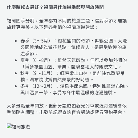
什麼時候去最好？福岡最佳旅遊季節與開放時間
福岡四季分明，全年都有不同的旅遊主題，選對季節才能讓
旅程更完美。以下是各季節的福岡旅遊建議：
春季（3～5月）：櫻花盛開的時節，舞鶴公園、大濠
公園等地成為賞花熱點，氣候宜人，是最受歡迎的旅
遊季節。
夏季（6～8月）：雖然天氣較熱，但可以參加熱鬧的
「博多祇園山笠」祭典，體驗當地人的傳統文化。
秋季（9～11月）：紅葉染上山林，是前往九重夢吊
橋、湯布院欣賞自然美景的好時機。
冬季（12～2月）：溫泉季節來臨，特別推薦湯布院、
黑川溫泉一帶，享受寒冬中最溫暖的泡湯體驗。
大多景點全年開放，但部分設施如觀光列車或泛舟體驗會依
季節略有調整，出發前記得查詢官方網站或票券預約平台。