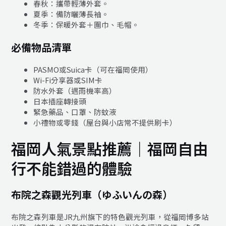
春秋：攜帶輕薄外套。
夏季：備防曬薄長袖。
冬季：保暖外套＋圍巾、毛帽。
必備物品清單
PASMO或Suica卡（可在福岡使用）
Wi-Fi分享器或SIM卡
防水外套（遇雨機率高）
日本插座轉接頭
緊急藥品、口罩、防蚊液
小禮物或零錢（屋台與小店常不提供刷卡）
福岡人氣景點推薦｜福岡自由
行不能錯過的體驗
布院之森觀光列車（ゆふいんの森）
布院之森列車是JR九州旗下的特色觀光列車，從福岡博多站