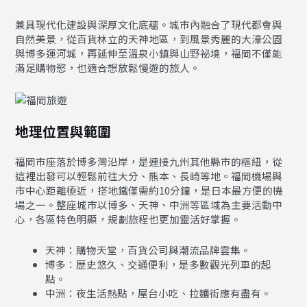
兼具現代化建設與深厚文化底蘊。城市內融合了現代都會與
自然美景，從百貨林立的天神地區，到風景秀麗的大濠公園
與博多運河城，再延伸至溫泉小鎮與山野祕境，福岡不僅能
滿足購物慾，也適合想放鬆慢遊的旅人。
地理位置與範圍
福岡市座落於博多灣沿岸，是連接九州其他縣市的樞紐，從
這裡出發可以輕鬆前往大分、熊本、長崎等地。福岡機場與
市中心距離極近，搭地鐵僅需約10分鐘，是日本最方便的機
場之一。整座城市以博多、天神、中洲等區域為主要活動中
心，各區特色明顯，規劃旅程也更加靈活好掌握。
天神：購物天堂，百貨公司與潮流品牌雲集。
博多：歷史悠久、交通便利，是多數觀光列車的起
點。
中洲：夜生活熱點，屋台小吃、拉麵街應有盡有。