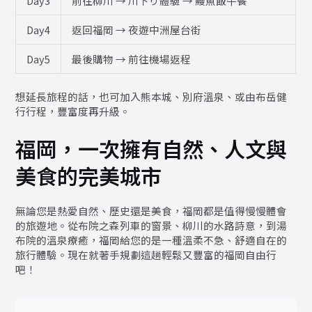
Day3
前往柳川 → 川下り體驗 → 鰻魚飯午餐
Day4
返回福岡 → 夜遊中洲屋台街
Day5
最後購物 → 前往機場返程
想延長旅程的話，也可加入熊本城、別府溫泉、或由布岳健
行行程，豐富度再升級。
福岡，一次擁有自然、人文與
美食的完美城市
無論您是熱愛自然、歷史還是美食，福岡都是值得慢慢體會
的旅遊地。從布院之森列車的窗景、柳川的水路詩意，到湯
布院的溫泉療癒，福岡給您的是一種溫柔不急、舒適自在的
旅行體驗。現在就著手規劃這趟輕鬆又豐富的福岡自由行
吧！