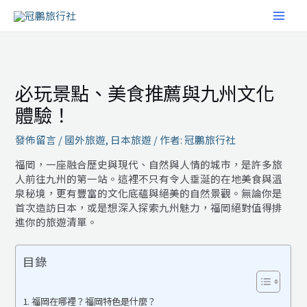
跳
MAI
至
主
MEN
要
內
容
必玩景點、美食推薦與九州文化
體驗！
發佈留言
/
國外旅遊
,
日本旅遊
/ 作者:
冠鵬旅行社
福岡，一座融合歷史與現代、自然與人情的城市，是許多旅
人前往九州的第一站。這裡不只有令人垂涎的在地美食與溫
泉秘境，更有豐富的文化底蘊與絕美的自然景觀。無論你是
首次造訪日本，或是想深入探索九州魅力，福岡絕對值得排
進你的旅遊清單。
目錄
福岡在哪裡？福岡特色是什麼？