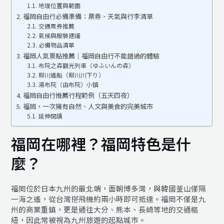
地理位置與範圍
福岡自由行必備準備：票券、天氣與行李清單
交通票券推薦
氣候與服裝建議
必備物品清單
福岡人氣景點推薦｜福岡自由行不能錯過的體驗
布院之森觀光列車（ゆふいんの森）
柳川遙船（柳川川下り）
湯布院（由布院）小鎮
福岡自由行推薦行程範例（五天四夜）
福岡，一次擁有自然、人文與美食的完美城市
延伸閱讀
福岡在哪裡？福岡特色是什
麼？
福岡位於日本九州的最北端，面朝博多灣，與韓國釜山僅隔
一海之遙，從台灣搭飛機約兩小時即可抵達。福岡不僅是九
州的商業重鎮，更是通往大分、熊本、長崎等地的交通樞
紐，因此常被視為九州旅遊的起點城市。