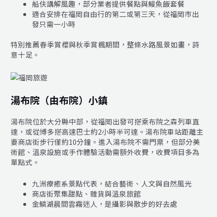
船伕講解風趣，部分業者提供餐點與鰻魚飯套餐
適合安排在福岡自由行的第二或第三天，從福岡市出
發只需一小時
特別推薦春季賞櫻與秋季賞楓期間，整條水路風景如畫，詩
意十足。
湯布院（由布院）小鎮
湯布院位於大分縣中部，從福岡出發可搭乘布院之森列車直
達，或從博多搭高速巴士約2小時半可達。湯布院車站距離主
要商店街步行僅約10分鐘。進入湯布院不需門票，但部分美
術館、溫泉設施或手作體驗活動需額外收費，收費項目多為
單點式。
九洲療癒系景點代表，結合藝術、人文與自然風光
商店街聚集甜點、雜貨與溫泉旅館
金鱗湖晨間雲霧迷人，是攝影與散步的好去處