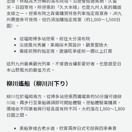
出發，終點為大分縣的湯布院站。沿途會經過鳥栖、久留
米、日田等地，所搭乘的「久大本線」也是九州人氣的鐵道
支線之一。搭乘布院之森需購買特急列車指定席票券，JR九
州周遊券可使用，但仍須加購指定席票（約1,000～1,500日
圓）。
從福岡博多站搭乘，前往大分湯布院
沿途風光秀麗，車廂採木質設計，觀景窗極大
需提前預約指定席，建議旺季提前一週以上訂票
這列九州最美觀光列車，不僅適合攝影愛好者，也是感受日
本山野風光的最佳方式。
柳川遙船
（
柳川川下り
）
柳川位於福岡南方，從博多站搭乘西鐵電車約50分鐘可達柳
川站，再步行至乘船碼頭即可開始體驗。搭船體驗需購票，
價格依不同業者與行程長度有所不同，大約落在1,000～1,800
日圓之間。
乘船穿梭古老水道，欣賞兩岸日式宅邸與四季美景