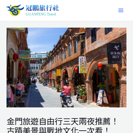
跳
MAI
至
主
MEN
要
內
容
金門旅遊自由行三天兩夜推薦！
古蹟美景與戰地文化一次看！