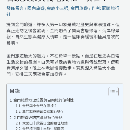
發佈留言
/
國內旅遊
,
金廈小三通
,
金門旅遊
/ 作者:
冠鵬旅行
社
提到金門旅遊，許多人第一印象是戰地歷史與軍事遺跡。但
真正走訪之後會發現，金門融合了閩南古厝聚落、海岸線景
觀、自然生態與濃厚人情味，是一座節奏緩慢卻極具層次的
島嶼。
金門旅遊最大的魅力，不在於單一景點，而是在歷史與日常
生活交錯的氛圍。白天可以走訪戰地坑道與傳統聚落，傍晚
看海岸夕陽，晚上在老街慢慢散步。若想深入體驗大小金
門，安排三天兩夜會更加從容。
目錄
金門旅遊地理位置與自助旅行便利性
金門與小金門在哪裡？
金門旅遊適合自助旅行嗎？
金門旅遊必訪古蹟與特色景點
太武山｜欣賞日出的最佳地點
金門植物園｜自然生態園區