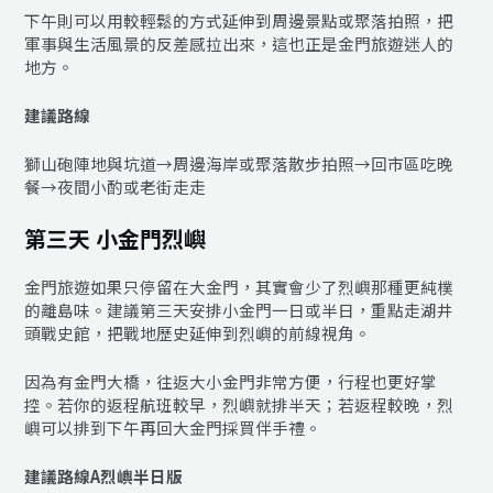
下午則可以用較輕鬆的方式延伸到周邊景點或聚落拍照，把
軍事與生活風景的反差感拉出來，這也正是金門旅遊迷人的
地方。
建議路線
獅山砲陣地與坑道→周邊海岸或聚落散步拍照→回市區吃晚
餐→夜間小酌或老街走走
第三天 小金門烈嶼
金門旅遊如果只停留在大金門，其實會少了烈嶼那種更純樸
的離島味。建議第三天安排小金門一日或半日，重點走湖井
頭戰史館，把戰地歷史延伸到烈嶼的前線視角。
因為有金門大橋，往返大小金門非常方便，行程也更好掌
控。若你的返程航班較早，烈嶼就排半天；若返程較晚，烈
嶼可以排到下午再回大金門採買伴手禮。
建議路線A烈嶼半日版