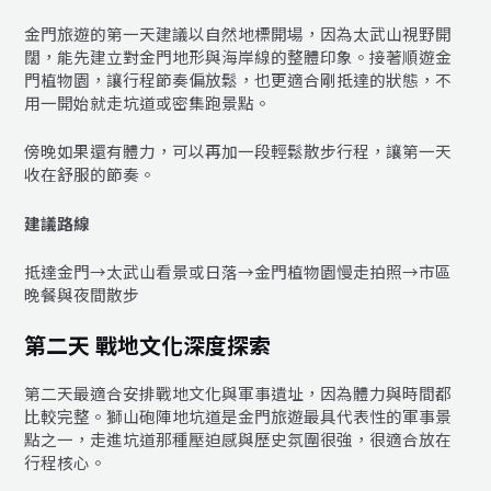
金門旅遊的第一天建議以自然地標開場，因為太武山視野開
闊，能先建立對金門地形與海岸線的整體印象。接著順遊金
門植物園，讓行程節奏偏放鬆，也更適合剛抵達的狀態，不
用一開始就走坑道或密集跑景點。
傍晚如果還有體力，可以再加一段輕鬆散步行程，讓第一天
收在舒服的節奏。
建議路線
抵達金門→太武山看景或日落→金門植物園慢走拍照→市區
晚餐與夜間散步
第二天 戰地文化深度探索
第二天最適合安排戰地文化與軍事遺址，因為體力與時間都
比較完整。獅山砲陣地坑道是金門旅遊最具代表性的軍事景
點之一，走進坑道那種壓迫感與歷史氛圍很強，很適合放在
行程核心。