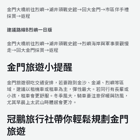
金門大橋前往烈嶼→湖井頭戰史館→回大金門→市區伴手禮
採買→返程
建議路線B烈嶼一日版
金門大橋前往烈嶼→湖井頭戰史館→烈嶼海岸與軍事景觀慢
走→回大金門採買→返程
金門旅遊小提醒
金門旅遊很吃交通安排，若要跑到金沙、金湖、烈嶼等區
域，建議以租機車或租車為主，彈性最大。若同行有長輩或
小孩，租車會更舒服。冬季風大，騎車要注意保暖與防風，
尤其早晨上太武山時體感會更冷。
冠鵬旅行社帶你輕鬆規劃金門
旅遊