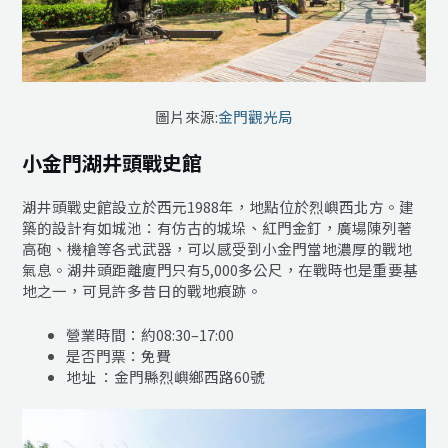
圖片來源:
金門觀光局
小金門湖井頭戰史館
湖井頭戰史館設立於西元1988年，地點位於烈嶼西北方。建
築的設計有如城池：有仿古的城垛、紅門金釘，廣場陳列著
高砲、機槍等各式武器，可以感受到小金門當地濃厚的戰地
氣息。湖井頭距離廈門只有5,000多公尺，在戰時也是重要基
地之一，可見許多昔日的戰地痕跡。
營業時間：約08:30–17:00
是否門票：免費
地址 ：金門縣烈嶼鄉西路60號