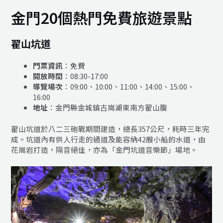
金門20個熱門免費旅遊景點
翟山坑道
門票資訊
：免費
開放時間
：08:30-17:00
導覽場次
：09:00、10:00、11:00、14:00、15:00、
16:00
地址
：金門縣金城鎮古崗湖東南方翟山腹
翟山坑道於八二三砲戰期間建造，總長357公尺，耗時三年完
成。坑道內有供人行走的通道及能容納42艘小船的水道，由
花崗岩打造，隔音絕佳，亦為「金門坑道音樂節」場地。