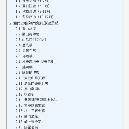
春季探險（3-5月）
夏日狂歡（6-9月）
秋風意濃（9-11月）
冬季序曲（10-12月）
金門20個熱門免費旅遊景點
翟山坑道
獅山砲陣地
山后民俗文化村
莒光樓
毋忘在莒
得月樓
沙美摩洛哥(沙美老街)
建功嶼
陳景蘭洋樓
太武山擎天廳
清金門鎮總兵署
馬山觀測站
模範街
雙鯉湖/雙鯉溼地中心
古寧頭戰史館
八二三戰史館
金門酒廠
峰上巡檢司
陽翟老街