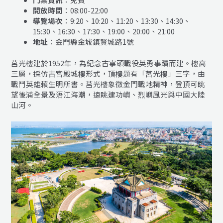
開放時間
：08:00-22:00
導覽場次
：9:20、10:20、11:20、13:30、14:30、
15:30、16:30、17:30、19:00、20:00、21:00
地址
：金門縣金城鎮賢城路1號
莒光樓建於1952年，為紀念古寧頭戰役英勇事蹟而建。樓高
三層，採仿古宮殿城樓形式，頂樓題有「莒光樓」三字，由
戰鬥英雄賴生明所書。莒光樓象徵金門戰地精神，登頂可眺
望後浦全景及浯江海潮，遠眺建功嶼、烈嶼風光與中國大陸
山河。