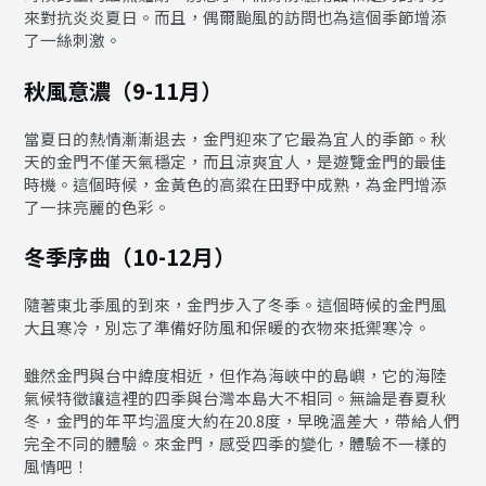
來對抗炎炎夏日。而且，偶爾颱風的訪問也為這個季節增添
了一絲刺激。
秋風意濃（9-11月）
當夏日的熱情漸漸退去，金門迎來了它最為宜人的季節。秋
天的金門不僅天氣穩定，而且涼爽宜人，是遊覽金門的最佳
時機。這個時候，金黃色的高粱在田野中成熟，為金門增添
了一抹亮麗的色彩。
冬季序曲（10-12月）
隨著東北季風的到來，金門步入了冬季。這個時候的金門風
大且寒冷，別忘了準備好防風和保暖的衣物來抵禦寒冷。
雖然金門與台中緯度相近，但作為海峽中的島嶼，它的海陸
氣候特徵讓這裡的四季與台灣本島大不相同。無論是春夏秋
冬，金門的年平均溫度大約在20.8度，早晚溫差大，帶給人們
完全不同的體驗。來金門，感受四季的變化，體驗不一樣的
風情吧！