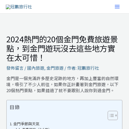
跳
MAI
至
主
MEN
要
內
容
2024熱門的20個金門免費旅遊景
點，到金門遊玩沒去這些地方實
在太可惜！
發佈留言
/
國內旅遊
,
金門旅遊
/ 作者:
冠鵬旅行社
金門是一個充滿許多歷史足跡的地方，再加上豐富的自然環
境，吸引了不少人前往，如果你正計畫著到金門旅遊，以下
20個熱門景點，如果錯過了就不要跟別人說你到過金門。
目錄
金門季節與天氣